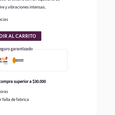
re y vibraciones intensas.
ncias
IR AL CARRITO
eguro garantizado
 compra superior a $30.000
horas
 falla de fabrica