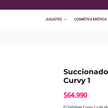
JUGUETES
COSMÉTICA ERÓTICA
Succionador
Succionador
Satisfyer
Curvy 1
Curvy
$
64.990
1
cantidad
El Satisfyer Curvy 1 + da pl