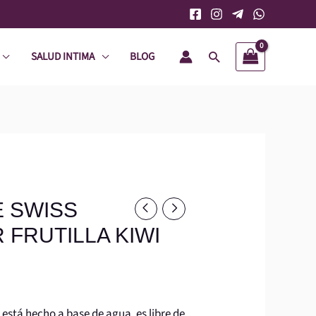
SALUD INTIMA
BLOG
Buscar
 SWISS
 FRUTILLA KIWI
 está hecho a base de agua, es libre de