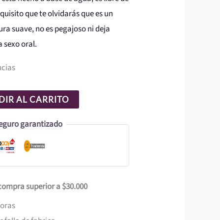
quisito que te olvidarás que es un
ura suave, no es pegajoso ni deja
a sexo oral.
ncias
IR AL CARRITO
eguro garantizado
 compra superior a $30.000
horas