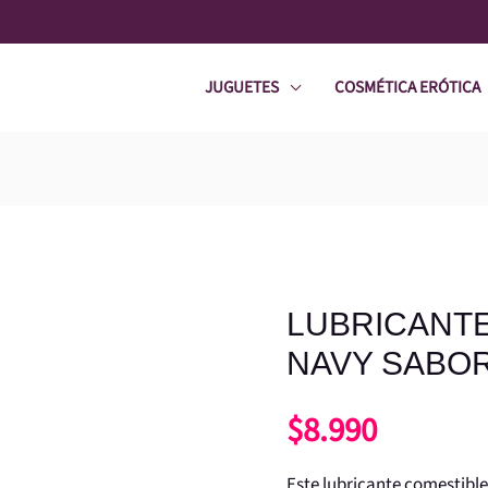
JUGUETES
COSMÉTICA ERÓTICA
LUBRICANTE
LUBRICANTE
SWISS
NAVY SABOR
NAVY
$
8.990
SABOR
FRUTILLA
Este lubricante comestible