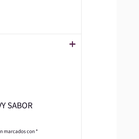
AVY SABOR
tán marcados con
*