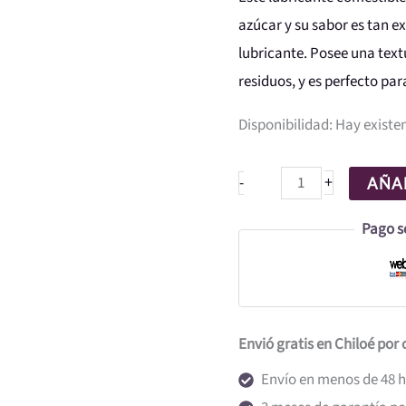
KIWI
azúcar y su sabor es tan ex
cantidad
lubricante. Posee una text
residuos, y es perfecto par
Disponibilidad:
Hay existe
+
-
AÑAD
Pago s
Envió gratis en Chiloé por
Envío en menos de 48 