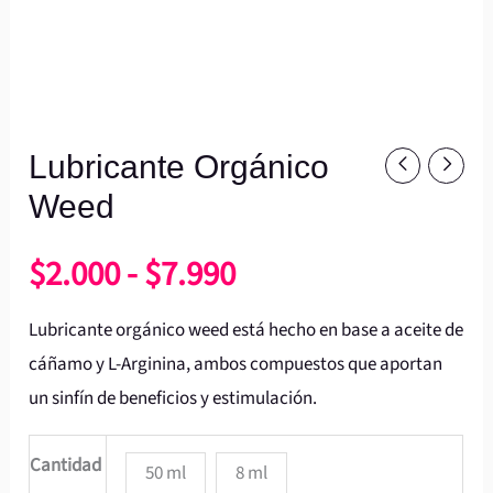
Lubricante Orgánico
Lubricante
Rango
Orgánico
Weed
de
Weed
$
2.000
-
$
7.990
cantidad
precios:
Lubricante orgánico weed está hecho en base a aceite de
desde
cáñamo y L-Arginina, ambos compuestos que aportan
un sinfín de beneficios y estimulación.
$2.000
Cantidad
50 ml
8 ml
hasta