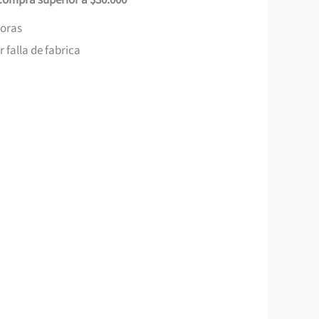
 compra superior a $30.000
horas
 falla de fabrica