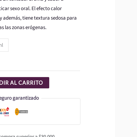
desde
icar sexo oral. El efecto calor
y además, tiene textura sedosa para
$1.000
s las zonas erógenas.
hasta
ml
$6.990
IR AL CARRITO
eguro garantizado