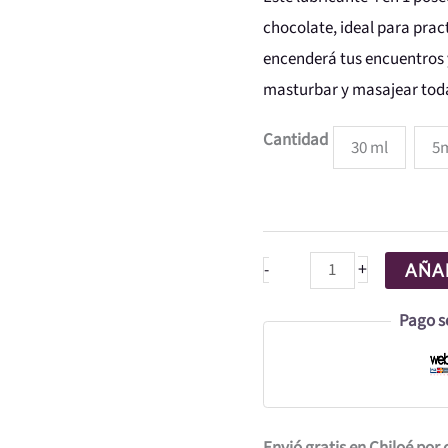
CALIENTE
chocolate, ideal para pract
cantidad
encenderá tus encuentros 
masturbar y masajear toda
Cantidad
30 ml
5
+
-
AÑAD
Pago s