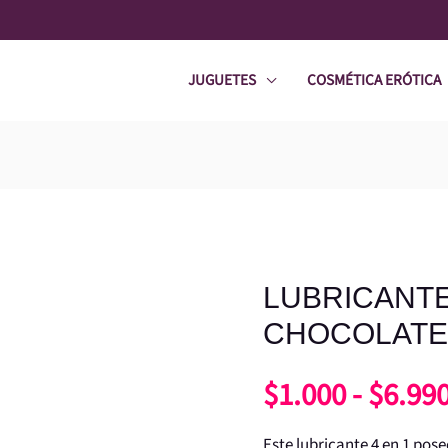
JUGUETES
COSMÉTICA ERÓTICA
LUBRICANTE 
LUBRICANTE
4
CHOCOLATE
en
$
1.000
-
$
6.99
1
CHOCOLATE
Este lubricante 4 en 1 pos