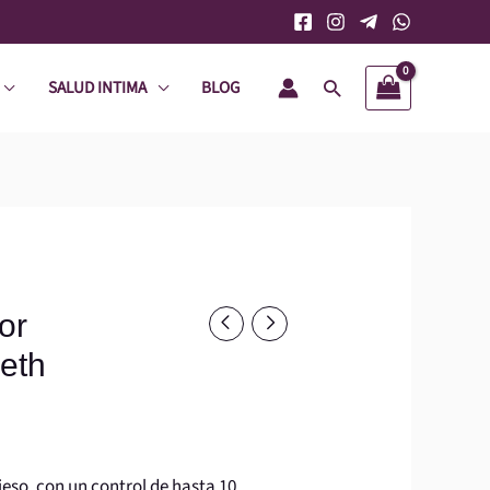
SALUD INTIMA
BLOG
Buscar
or
eth
eso, con un control de hasta 10