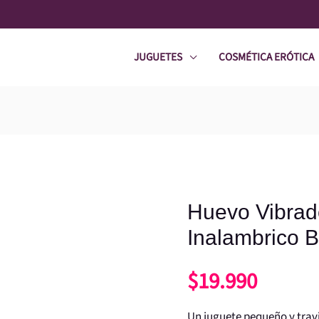
JUGUETES
COSMÉTICA ERÓTICA
Huevo Vibrad
Inalambrico B
$
19.990
Un juguete pequeño y travi