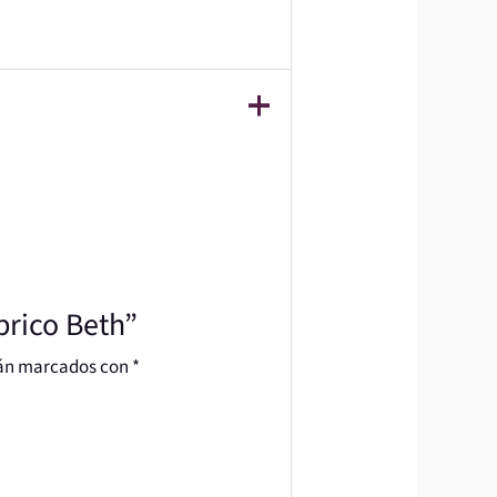
brico Beth”
tán marcados con
*