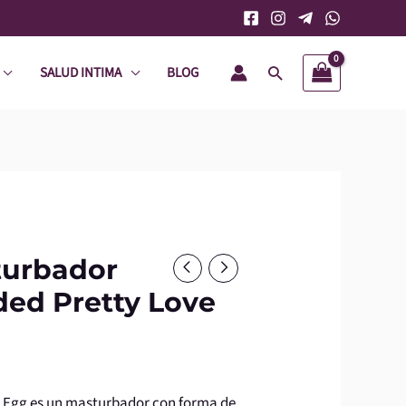
SALUD INTIMA
BLOG
Buscar
turbador
ded Pretty Love
 Egg es un masturbador con forma de