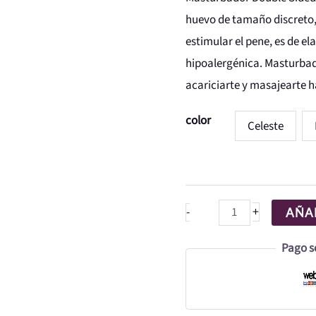
Pretty
huevo de tamaño discreto,
Love
estimular el pene, es de e
cantidad
hipoalergénica. Masturbad
acariciarte y masajearte 
color
Celeste
+
-
AÑAD
Pago s