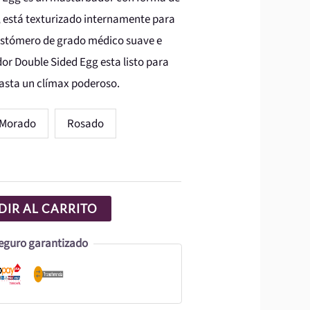
 está texturizado internamente para
lastómero de grado médico suave e
or Double Sided Egg esta listo para
hasta un clímax poderoso.
Morado
Rosado
IR AL CARRITO
eguro garantizado