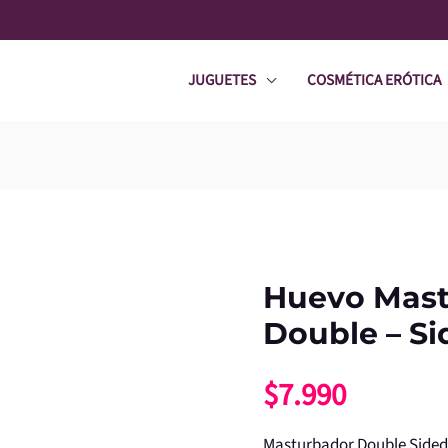
JUGUETES
COSMÉTICA ERÓTICA
Huevo Mas
Huevo
Masturbador
Double – Si
Double
$
7.990
-
Sided
Masturbador Double Sided