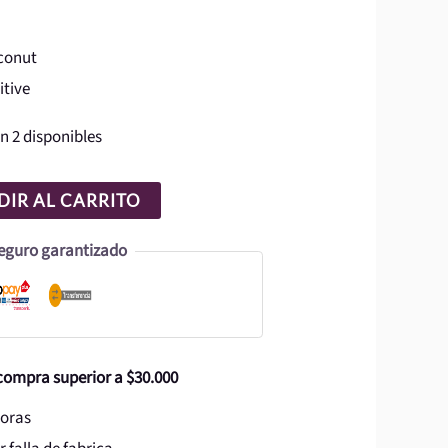
conut
itive
n 2 disponibles
IR AL CARRITO
eguro garantizado
 compra superior a $30.000
horas