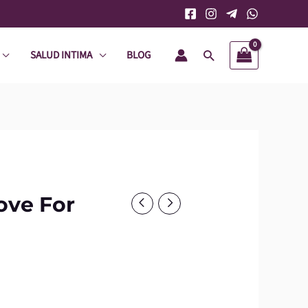
SALUD INTIMA
BLOG
Buscar
ove For