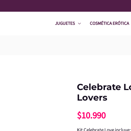
JUGUETES
COSMÉTICA ERÓTICA
Celebrate L
Celebrate
Love
Lovers
For
$
10.990
Lovers
cantidad
Kit Celebrate Love incluye: