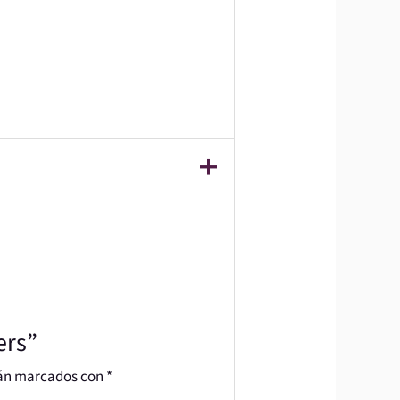
ers”
tán marcados con
*